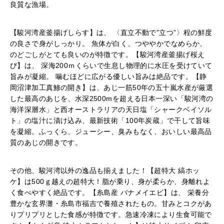
良質な漁場。
【駿河湾産釜揚げしらす】は、 〈直立不動で”立つ”〉程の鮮度
の良さで身がしっかり。 魚体が白く、つややかでなめらか、
のどごしがとても良いのが特徴です。【駿河湾産釜揚げ桜え
び】は、 深海200ｍくらいで生息し物理的に水圧を受けていて
旨みが凝縮。 噛むほどに広がる優しい旨みは絶品です。【静
岡沼津加工真鯵の開き】は、あじ一筋50年の五十嵐水産が厳選
した最高のあじを、水深2500mを超える日本一深い「駿河湾の
海洋深層水」と西オーストラリアの天日塩「シャークベイソル
ト」の塩汁に漬け込み、最新技術「100年炭蔵」で干して旨味
を凝縮。ふっくら、ジューシー、臭みもなく、おいしい最高品
質のあじの開きです。
その他、駿河湾以外の逸品も揃えました！【超特大 縞ホッ
ケ】は500ｇ越えの超特大！脂が乗り、身が柔らか、身離れよ
く食べやすく絶品です。【糸島産 バナメイエビ】は、 栄養分
豊かな玄界灘・糸島市福吉で養殖されたもの。甘みとコクがあ
りプリプリとした食感が特徴です。急速冷凍により生食可能で