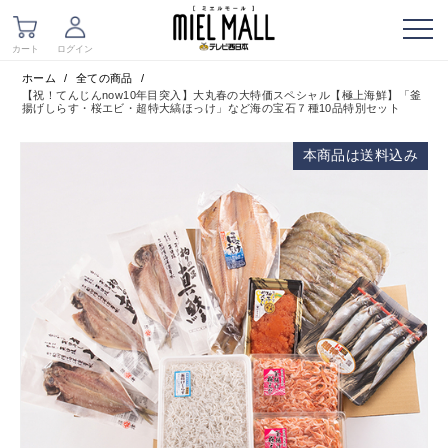
ホーム
/
全ての商品
/
【祝！てんじんnow10年目突入】大丸春の大特価スペシャル【極上海鮮】「釜
揚げしらす・桜エビ・超特大縞ほっけ」など海の宝石７種10品特別セット
本商品は送料込み