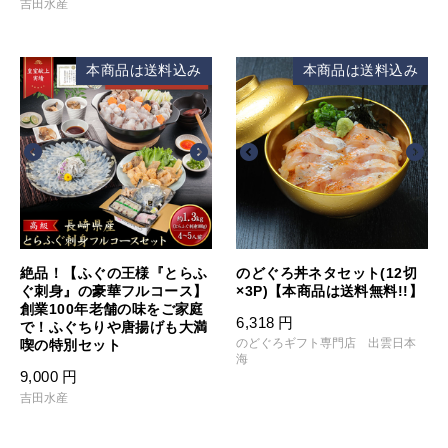
吉田水産
本商品は送料込み
本商品は送料込み
絶品！【ふぐの王様『とらふ
のどぐろ丼ネタセット(12切
ぐ刺身』の豪華フルコース】
×3P)【本商品は送料無料!!】
創業100年老舗の味をご家庭
6,318
円
で！ふぐちりや唐揚げも大満
のどぐろギフト専門店 出雲日本
喫の特別セット
海
9,000
円
吉田水産