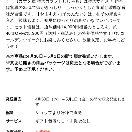
す！【カナダ産 特大カラフトししゃも】は特大サイズ！ 卵率
は驚異の25％で卵がぎっしり！しっかりとした食感と濃厚な旨
味が自慢です。【やますえ 柚子めんたい】は、柚子の果皮を
入れ、後味もよく、初夏にぴったりの爽やかなフレイバーで
す。セット価格は、通常価格14,900円相当のところを、約
40％OFFの8,900円（送料・税込み）の特別価格です！ぜひゴ
ールデンウイークにお楽しみください。数量限定、お早めにど
うぞ！
※本商品は4月30日～5月1日の間で順次発送いたします。
※真あじ開きの商品パッケージは変更となる場合がございま
す。予めご了承ください。
発送目安
4月30日（木）～5月1日（金）の間で順次発送しま
す​
ショップより冷凍で直送
配送
ギフト包装なし・手提袋なし
サービス