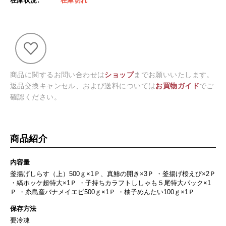
在庫状況:
在庫切れ
商品に関するお問い合わせは
ショップ
までお願いいたします。
返品交換キャンセル、および送料については
お買物ガイド
でご
確認ください。
商品紹介
内容量
釜揚げしらす（上）500ｇ×1Ｐ、真鯵の開き×3Ｐ ・釜揚げ桜えび×2Ｐ
・縞ホッケ超特大×1Ｐ ・子持ちカラフトししゃも５尾特大パック×1
Ｐ ・糸島産バナメイエビ500ｇ×1Ｐ ・柚子めんたい100ｇ×1Ｐ
保存方法
要冷凍