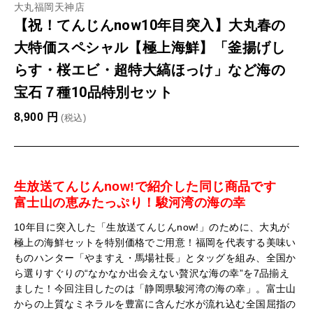
大丸福岡天神店
【祝！てんじんnow10年目突入】大丸春の
大特価スペシャル【極上海鮮】「釜揚げし
らす・桜エビ・超特大縞ほっけ」など海の
宝石７種10品特別セット
8,900
円
(税込)
生放送てんじんnow!で紹介した同じ商品です
富士山の恵みたっぷり！駿河湾の海の幸
10年目に突入した「生放送てんじんnow!」のために、大丸が
極上の海鮮セットを特別価格でご用意！福岡を代表する美味い
ものハンター「やますえ・馬場社長」とタッグを組み、全国か
ら選りすぐりの“なかなか出会えない贅沢な海の幸”を7品揃え
ました！今回注目したのは「静岡県駿河湾の海の幸」。富士山
からの上質なミネラルを豊富に含んだ水が流れ込む全国屈指の