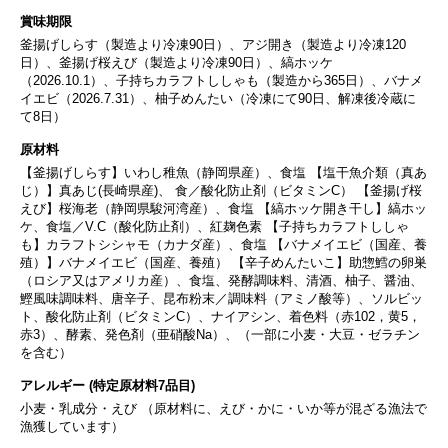
賞味期限
釜揚げしらす（製造より冷凍90日）、アジ開き（製造より冷凍120
日）、釜揚げ桜えび（製造より冷凍90日）、縞ホッケ
（2026.10.1）、子持ちカラフトししゃも（製造から365日）、バナメ
イエビ（2026.7.31）、柚子めんたい（冷凍にて90日、解凍後冷蔵に
て8日）
原材料
【釜揚げしらす】いわし稚魚（静岡県産）、食塩 【塩干魚介類（真あ
じ）】真あじ(長崎県産)、 食／酸化防止剤（ビタミンC） 【釜揚げ桜
えび】桜海老（静岡県駿河湾産）、食塩 【縞ホッケ開き干し】縞ホッ
ケ、食塩／V.C（酸化防止剤）、紅麹色素 【子持ちカラフトししゃ
も】カラフトシシャモ（カナダ産）、食塩 【バナメイエビ（国産、養
殖）】バナメイエビ（国産、養殖） 【辛子めんたいこ】助惣鱈の卵巣
（ロシア又はアメリカ産）、食塩、発酵調味料、清酒、柚子、醤油、
鰹風味調味料、唐辛子、昆布粉末／調味料（アミノ酸等）、ソルビッ
ト、酸化防止剤（ビタミンC）、ナイアシン、着色料（赤102，黄5，
赤3）、酵素、発色剤（亜硝酸Na）、（一部に小麦・大豆・ゼラチン
を含む）
アレルギー (特定原材料7品目)
小麦・乳成分・えび （原材料に、えび・かに・いか等が混ざる漁法で
漁獲しています）