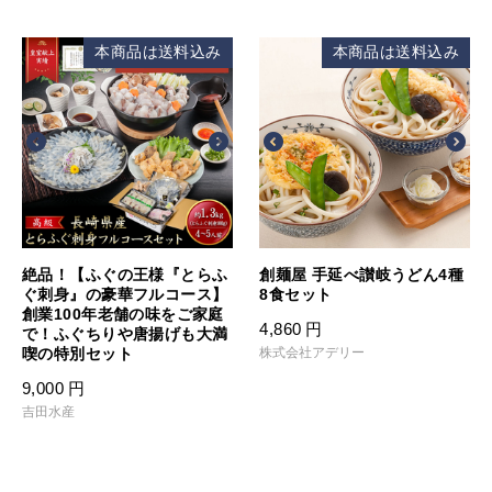
本商品は送料込み
本商品は送料込み
絶品！【ふぐの王様『とらふ
創麺屋 手延べ讃岐うどん4種
ぐ刺身』の豪華フルコース】
8食セット
創業100年老舗の味をご家庭
4,860
円
で！ふぐちりや唐揚げも大満
喫の特別セット
株式会社アデリー
9,000
円
吉田水産