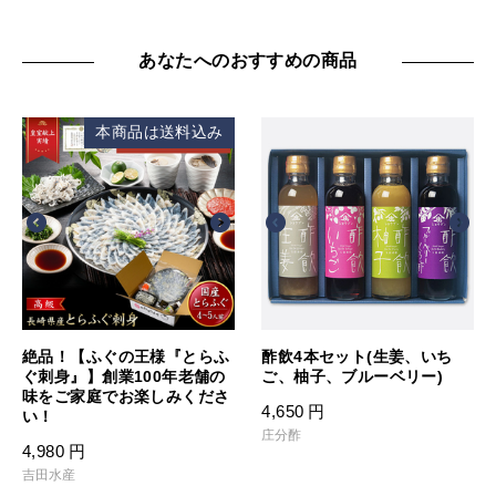
あなたへのおすすめの商品
本商品は送料込み
絶品！【ふぐの王様『とらふ
酢飲4本セット(生姜、いち
ぐ刺身』】創業100年老舗の
ご、柚子、ブルーベリー)
味をご家庭でお楽しみくださ
4,650
円
い！
庄分酢
4,980
円
吉田水産