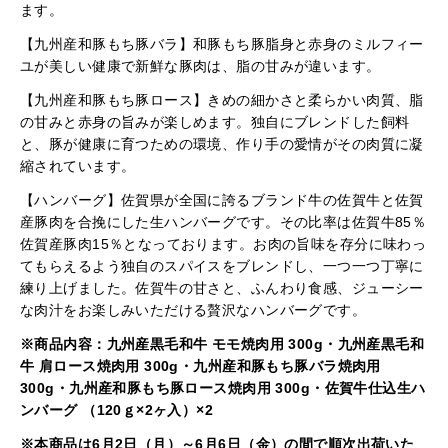
ます。
【九州産和豚もち豚バラ】和豚もち豚脂身と赤身のミルフィー
ユが美しい健康で新鮮な豚肉は、脂の甘みが違います。
【九州産和豚もち豚ロース】きめの細かさと柔らかい肉質、脂
の甘みと赤身の旨みが楽しめます。独自にブレンドした飼料
と、豚が健康に育つための環境、作り手の愛情がその肉質に凝
縮されています。
【ハンバーグ】佐賀県が全国に誇るブランド牛の佐賀牛と佐賀
産豚肉を合挽にした生ハンバーグです。その比率は佐賀牛85％
佐賀産豚肉15％となっております。お肉の旨味を存分に味わっ
てもらえるよう独自のスパイスをブレンドし、一つ一つ丁寧に
練り上げました。佐賀牛の甘さと、ふんわり食感、ジューシー
な肉汁をお楽しみいただける贅沢なハンバーグです。
※商品内容：九州産黒毛和牛 モモ焼肉用 300g・九州産黒毛和
牛 肩ロース焼肉用 300g・九州産和豚もち豚バラ焼肉用
300g・九州産和豚もち豚ロース焼肉用 300g・佐賀牛仕込生ハ
ンバーグ （120ｇ×2ヶ入）×2
※本商品は6月2日（月）～6月6日（金）の間で順次出荷いた