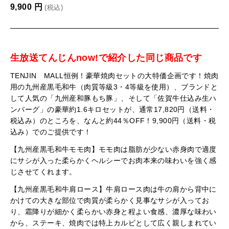
9,900
円
(税込)
生放送てんじんnow!で紹介した同じ商品です
TENJIN MALL恒例！豪華焼肉セットの大特価企画です！焼肉
用の九州産黒毛和牛（肉質等級3・4等級を使用）、ブランドと
して人気の「九州産和豚もち豚」、そして「佐賀牛仕込み生ハ
ンバーグ」の豪華約1.6キロセットが、通常17,820円（送料・
税込み）のところを、なんと約44％OFF！9,900円（送料・税
込み）でのご提供です！
【九州産黒毛和牛モモ肉】モモ肉は脂肪が少ない赤身肉で適度
にサシが入った柔らかくヘルシーでお肉本来の味わいを強く感
じさせてくれます。
【九州産黒毛和牛肩ロース】牛肩ロース肉は牛の肩から背中に
かけての大きな部位で肉質が柔らかく見事なサシが入ってお
り、霜降りが細かく柔らかい赤身と程よい食感、濃厚な味わい
から、ステーキ、焼肉では特上カルビとして広く親しまれてい