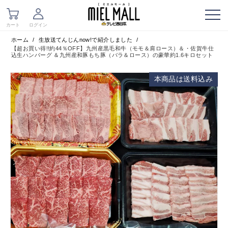
ホーム
/
生放送てんじんnow!で紹介しました
/
【超お買い得!!約44％OFF】九州産黒毛和牛（モモ＆肩ロース）＆・佐賀牛仕
込生ハンバーグ ＆九州産和豚もち豚（バラ＆ロース）の豪華約1.6キロセット
本商品は送料込み